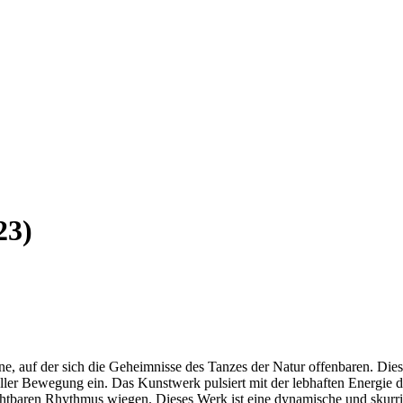
23)
e, auf der sich die Geheimnisse des Tanzes der Natur offenbaren. Die
ller Bewegung ein. Das Kunstwerk pulsiert mit der lebhaften Energie d
chtbaren Rhythmus wiegen. Dieses Werk ist eine dynamische und skurrile 