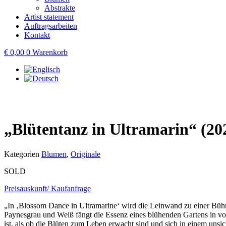
Abstrakte
Artist statement
Auftragsarbeiten
Kontakt
€
0,00
0
Warenkorb
„Blütentanz in Ultramarin“ (20
Kategorien
Blumen
,
Originale
SOLD
Preisauskunft/ Kaufanfrage
„In ‚Blossom Dance in Ultramarine‘ wird die Leinwand zu einer Bühn
Paynesgrau und Weiß fängt die Essenz eines blühenden Gartens in vo
ist, als ob die Blüten zum Leben erwacht sind und sich in einem unsi