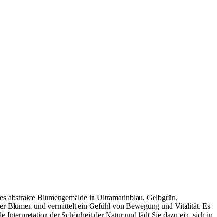
ses abstrakte Blumengemälde in Ultramarinblau, Gelbgrün,
er Blumen und vermittelt ein Gefühl von Bewegung und Vitalität. Es
Interpretation der Schönheit der Natur und lädt Sie dazu ein, sich in