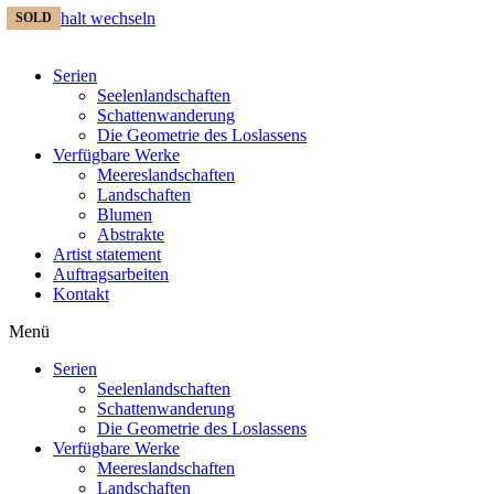
Zum Inhalt wechseln
SOLD
SOLD
SOLD
SOLD
SOLD
Serien
Seelenlandschaften
Schattenwanderung
Die Geometrie des Loslassens
Verfügbare Werke
Meereslandschaften
Landschaften
Blumen
Abstrakte
Artist statement
Auftragsarbeiten
Kontakt
Menü
Serien
Seelenlandschaften
Schattenwanderung
Die Geometrie des Loslassens
Verfügbare Werke
Meereslandschaften
Landschaften